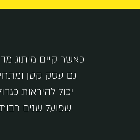
כאשר‭ ‬קיים‭ ‬מיתוג‭ ‬מדוייק
גם‭ ‬עסק‭ ‬קטן‭ ‬ומתחיל
יכול‭ ‬להיראות‭ ‬כגדול
שפועל‭ ‬שנים‭ ‬רבות