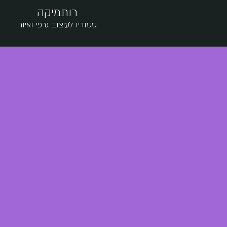
רותמיקה
סטודיו לעיצוב גרפי ואיור
תהליך מיתוג
רוצה‭ ‬מיתוג‭ ‬מדוייק‭ ‬לעסק‭ ‬שלך‭?‬
רוצה‭ ‬לראות‭ ‬את‭ ‬העסק‭ ‬קם‭ ‬לחיים‭?‬